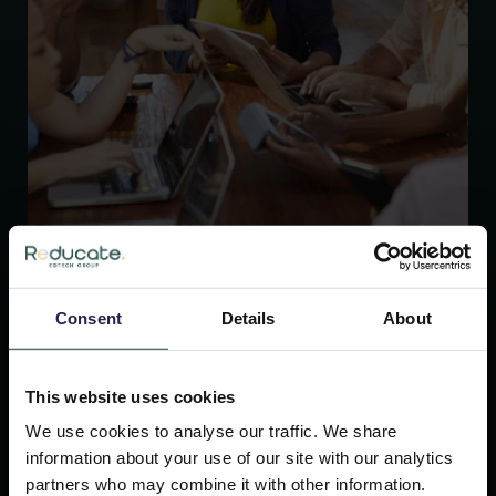
Consent
Details
About
3 Minuten
12 May 2022
The Dutch EdTech company E-WISE
This website uses cookies
and Danish EdTech company
We use cookies to analyse our traffic. We share
Blueprint Learning join forces under
information about your use of our site with our analytics
new name Reducate
partners who may combine it with other information.