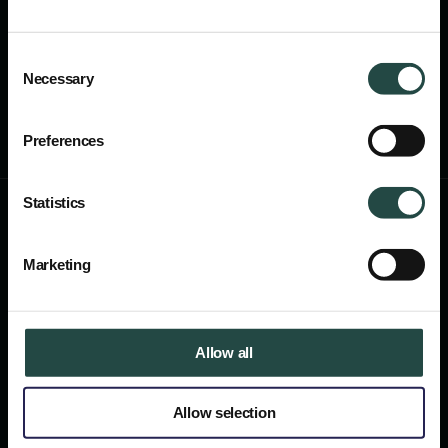
Consent
1
2
3
Necessary
Selection
Preferences
Statistics
ducate +Join Reducate +Join Reduc
Marketing
Sind Sie bereit, Teil der führenden e-CPD-Plattform in
Europa zu werden? Entdecken Sie die Möglichkeiten und
starten Sie Ihre Reise mit uns.
Allow all
Kontaktieren Sie uns
Allow selection