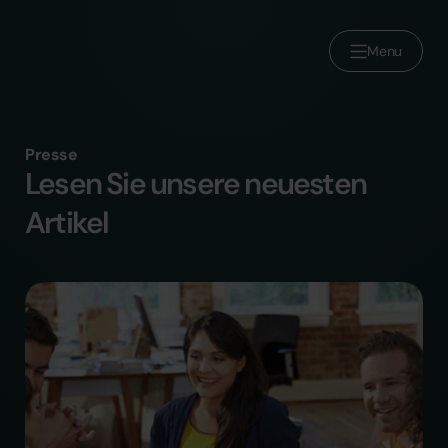
Menu
Über uns
Brands
Presse
Lesen Sie unsere neuesten
Werden Sie Teil von Reducate
Artikel
Karriere
Presse
Kontakt